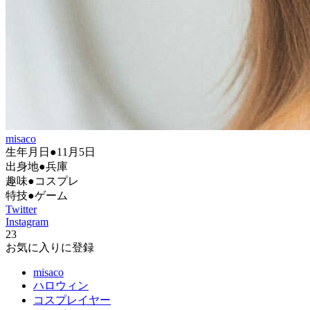
misaco
生年月日●11月5日
出身地●兵庫
趣味●コスプレ
特技●ゲーム
Twitter
Instagram
23
お気に入りに登録
misaco
ハロウィン
コスプレイヤー