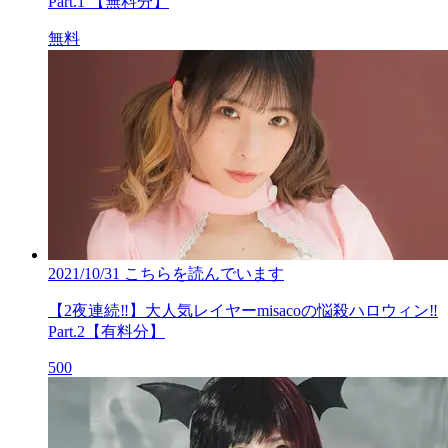
Part.1 【無料分】
無料
2021/10/31
こちらを読んでいます
【2夜連続‼】大人気レイヤーmisacoの悩殺ハロウィン‼
Part.2【有料分】
500