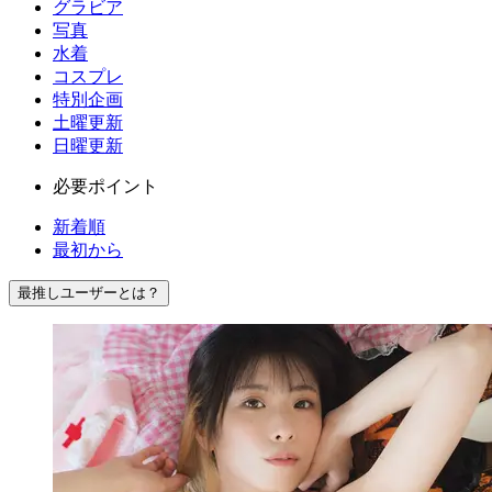
グラビア
写真
水着
コスプレ
特別企画
土曜更新
日曜更新
必要ポイント
新着順
最初から
最推しユーザーとは？