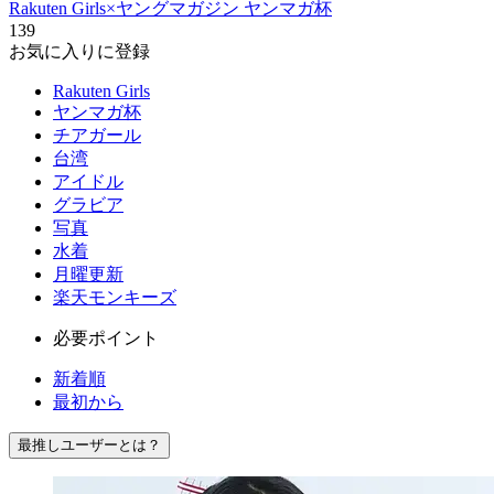
Rakuten Girls×ヤングマガジン ヤンマガ杯
139
お気に入りに登録
Rakuten Girls
ヤンマガ杯
チアガール
台湾
アイドル
グラビア
写真
水着
月曜更新
楽天モンキーズ
必要ポイント
新着順
最初から
最推しユーザーとは？