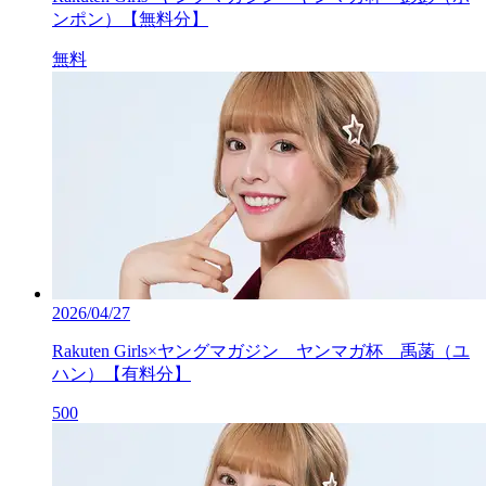
ンポン）【無料分】
無料
2026/04/27
Rakuten Girls×ヤングマガジン ヤンマガ杯 禹菡（ユ
ハン）【有料分】
500