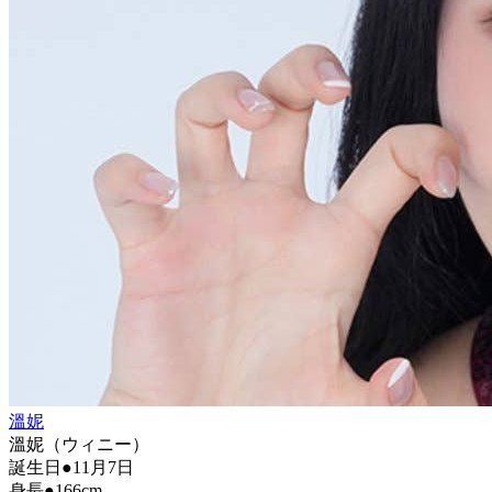
溫妮
溫妮（ウィニー）
誕生日●11月7日
身長●166cm