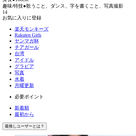
趣味/特技●歌うこと、ダンス、字を書くこと、写真撮影
14
お気に入りに登録
楽天モンキーズ
Rakuten Girls
ヤンマガ杯
チアガール
台湾
アイドル
グラビア
写真
水着
月曜更新
必要ポイント
新着順
最初から
最推しユーザーとは？