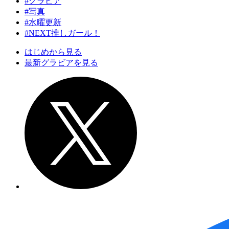
#グラビア
#写真
#水曜更新
#NEXT推しガール！
はじめから見る
最新グラビアを見る