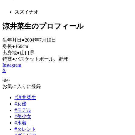
スズイナオ
涼井菜生のプロフィール
生年月日●2004年7月10日
身長●160cm
出身地●山口県
特技●バスケットボール、野球
Instagram
X
669
お気に入りに登録
#涼井菜生
#女優
#モデル
#美少女
#水着
#タレント