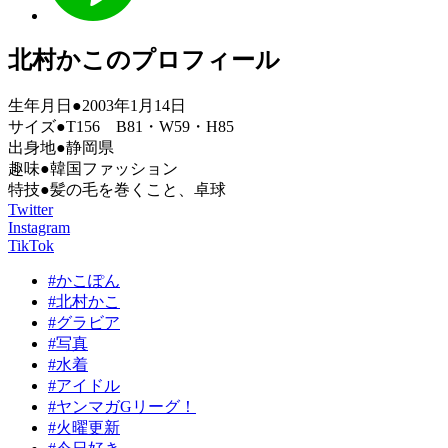
北村かこのプロフィール
生年月日●2003年1月14日
サイズ●T156 B81・W59・H85
出身地●静岡県
趣味●韓国ファッション
特技●髪の毛を巻くこと、卓球
Twitter
Instagram
TikTok
#かこぽん
#北村かこ
#グラビア
#写真
#水着
#アイドル
#ヤンマガGリーグ！
#火曜更新