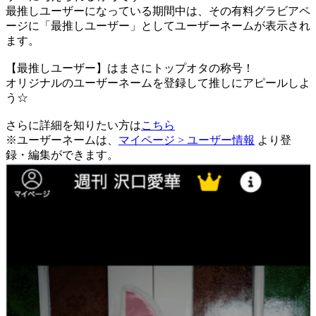
最推しユーザーになっている期間中は、
その有料グラビアペ
ージに「最推しユーザー」としてユーザーネームが表示され
ます。
【最推しユーザー】はまさにトップオタの称号！
オリジナルのユーザーネームを登録して推しにアピールしよ
う☆
さらに詳細を知りたい方は
こちら
※ユーザーネームは、
マイページ > ユーザー情報
より登
録・編集ができます。