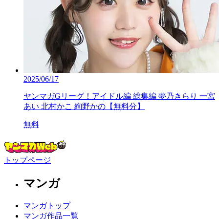
2025/06/17
ヤンマガGリーグ！アイドル編 総集編 夢乃きらり 一宮
あい 北村かこ 絢野かの【無料分】
無料
トップページ
マンガ
マンガトップ
マンガ作品一覧