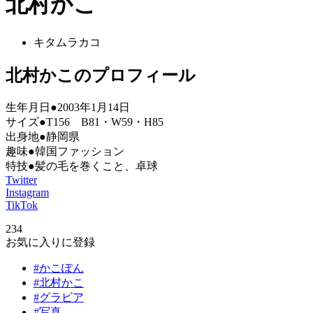
北村かこ
キタムラカコ
北村かこのプロフィール
生年月日●2003年1月14日
サイズ●T156 B81・W59・H85
出身地●静岡県
趣味●韓国ファッション
特技●髪の毛を巻くこと、卓球
Twitter
Instagram
TikTok
234
お気に入りに登録
#かこぽん
#北村かこ
#グラビア
#写真