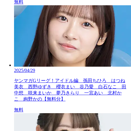
無料
2025/04/29
ヤンマガGリーグ！アイドル編 孫田ちひろ はつね
美衣 西野ゆずき 櫻衣まい 谷乃愛 白石なこ 田
中想 咲来まいか 夢乃きらり 一宮あい 北村か
こ 絢野かの【無料分】
無料