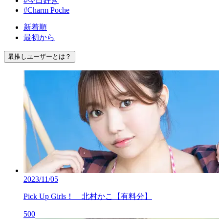
#今日好き
#Charm Poche
新着順
最初から
最推しユーザーとは？
2023/11/05
Pick Up Girls！ 北村かこ【有料分】
500