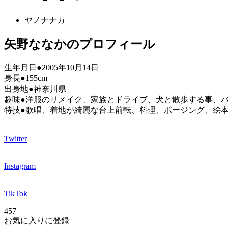
ヤノナナカ
矢野ななかのプロフィール
生年月日●2005年10月14日
身長●155cm
出身地●神奈川県
趣味●洋服のリメイク、家族とドライブ、犬と散歩する事、
特技●歌唱、着地が綺麗な台上前転、料理、ポージング、絵
Twitter
Instagram
TikTok
457
お気に入りに登録