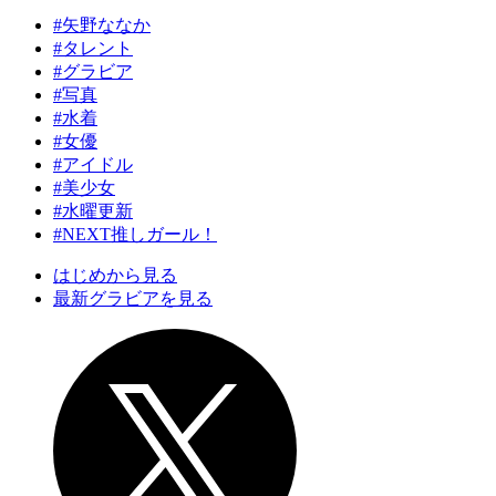
#矢野ななか
#タレント
#グラビア
#写真
#水着
#女優
#アイドル
#美少女
#水曜更新
#NEXT推しガール！
はじめから見る
最新グラビアを見る