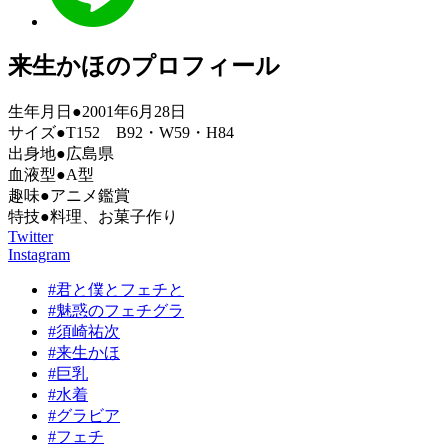
来生かほのプロフィール
生年月日●2001年6月28日
サイズ●T152 B92・W59・H84
出身地●広島県
血液型●A型
趣味●アニメ鑑賞
特技●料理、お菓子作り
Twitter
Instagram
#君と僕とフェチと
#魅惑のフェチグラ
#須崎祐次
#来生かほ
#巨乳
#水着
#グラビア
#フェチ