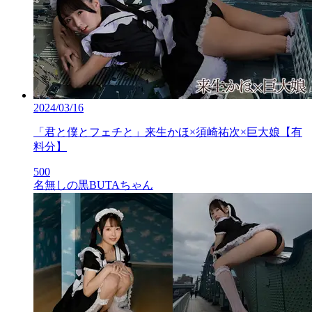
2024/03/16
「君と僕とフェチと」来生かほ×須崎祐次×巨大娘【有
料分】
500
名無しの黒BUTAちゃん