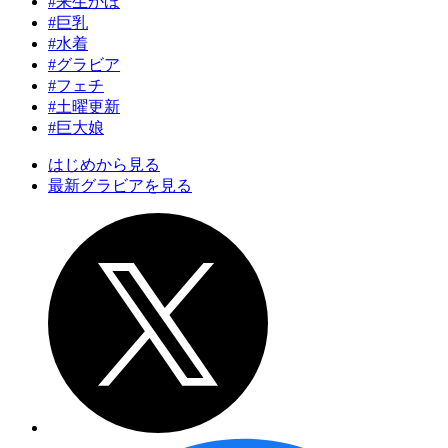
#来生かほ
#巨乳
#水着
#グラビア
#フェチ
#土曜更新
#巨大娘
はじめから見る
最新グラビアを見る