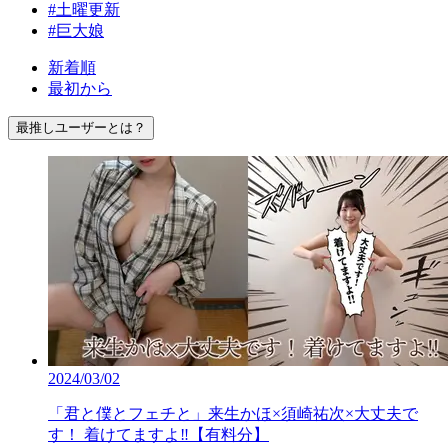
#土曜更新
#巨大娘
新着順
最初から
最推しユーザーとは？
2024/03/02
「君と僕とフェチと」来生かほ×須崎祐次×大丈夫で
す！ 着けてますよ‼【有料分】