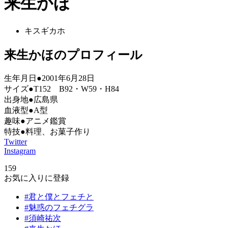
来生かほ
キスギカホ
来生かほのプロフィール
生年月日●2001年6月28日
サイズ●T152 B92・W59・H84
出身地●広島県
血液型●A型
趣味●アニメ鑑賞
特技●料理、お菓子作り
Twitter
Instagram
159
お気に入りに登録
#君と僕とフェチと
#魅惑のフェチグラ
#須崎祐次