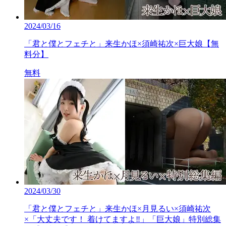
2024/03/16
「君と僕とフェチと」来生かほ×須崎祐次×巨大娘【無
料分】
無料
2024/03/30
「君と僕とフェチと」来生かほ×月見るい×須崎祐次
×「大丈夫です！ 着けてますよ‼」「巨大娘」特別総集