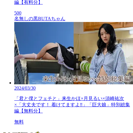
編【有料分】
500
名無しの黒BUTAちゃん
2024/03/30
「君と僕とフェチと」来生かほ×月見るい×須崎祐次
×「大丈夫です！ 着けてますよ‼」「巨大娘」特別総集
編【無料分】
無料