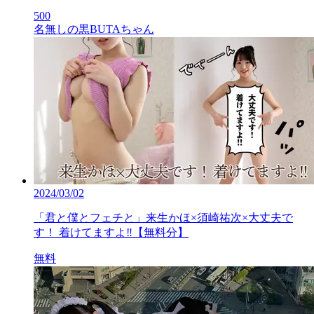
500
名無しの黒BUTAちゃん
2024/03/02
「君と僕とフェチと」来生かほ×須崎祐次×大丈夫で
す！ 着けてますよ‼【無料分】
無料