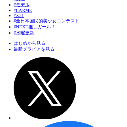
#モデル
#LARME
#X21
#全日本国民的美少女コンテスト
#NEXT推しガール！
#水曜更新
はじめから見る
最新グラビアを見る