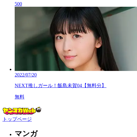
500
2022/07/20
NEXT推しガール！飯島未賀04【無料分】
無料
トップページ
マンガ