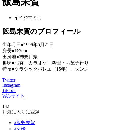
飯島未賀
イイジマミカ
飯島未賀のプロフィール
生年月日●1999年5月21日
身長●167cm
出身地●神奈川県
趣味●写真、カラオケ、料理・お菓子作り
特技●クラシックバレエ（15年）、ダンス
Twitter
Instagram
TikTok
Webサイト
142
お気に入りに登録
#飯島未賀
#女優