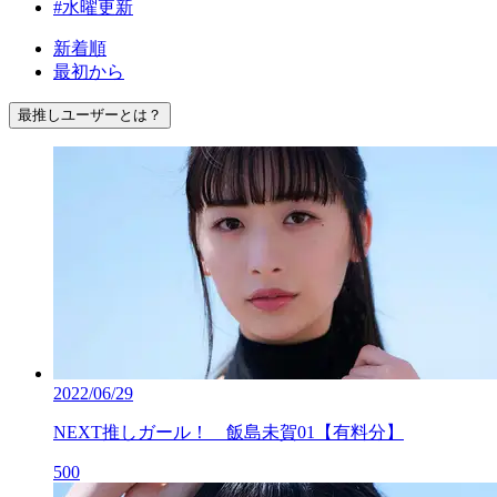
#水曜更新
新着順
最初から
最推しユーザーとは？
2022/06/29
NEXT推しガール！ 飯島未賀01【有料分】
500