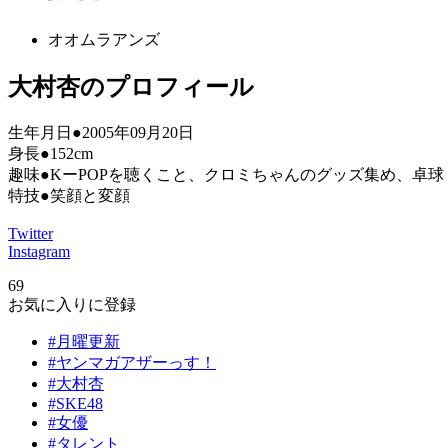
オオムラアンズ
大村杏のプロフィール
生年月日●2005年09月20日
身長●152cm
趣味●KーPOPを聴くこと、クロミちゃんのグッズ集め、卓球
特技●笑顔と変顔
Twitter
Instagram
69
お気に入りに登録
#月曜更新
#ヤンマガアザーっす！
#大村杏
#SKE48
#女優
#タレント