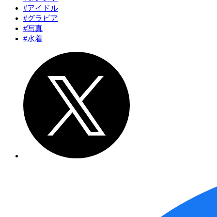
#アイドル
#グラビア
#写真
#水着