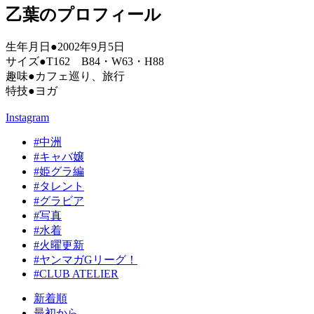
乙葉のプロフィール
生年月日●2002年9月5日
サイズ●T162 B84・W63・H88
趣味●カフェ巡り、旅行
特技●ヨガ
Instagram
#中洲
#キャバ嬢
#姫グラ編
#タレント
#グラビア
#写真
#水着
#火曜更新
#ヤンマガGリーグ！
#CLUB ATELIER
新着順
最初から