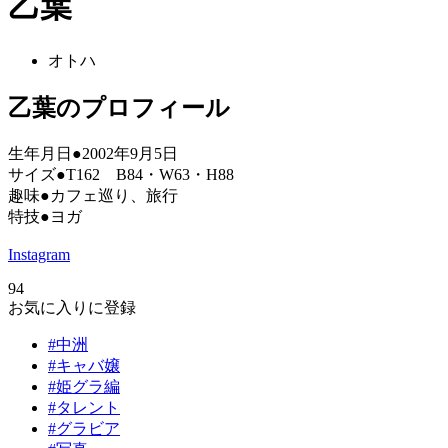
乙葉
オトハ
乙葉のプロフィール
生年月日●2002年9月5日
サイズ●T162 B84・W63・H88
趣味●カフェ巡り、旅行
特技●ヨガ
Instagram
94
お気に入りに登録
#中洲
#キャバ嬢
#姫グラ編
#タレント
#グラビア