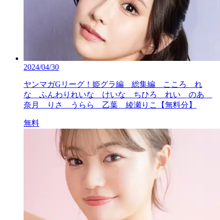
2024/04/30
ヤンマガGリーグ！姫グラ編 総集編 こころ れ
な ふんわりれいな けいな ちひろ れい のあ
奈月 りさ うらら 乙葉 綾瀬りこ【無料分】
無料