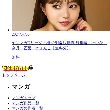
2024/07/30
ヤンマガGリーグ！姫グラ編 決勝戦 総集編 けいな
奈月 乙葉 きょんこ【無料分】
無料
トップページ
マンガ
マンガトップ
マンガ作品一覧
マンガの作者一覧