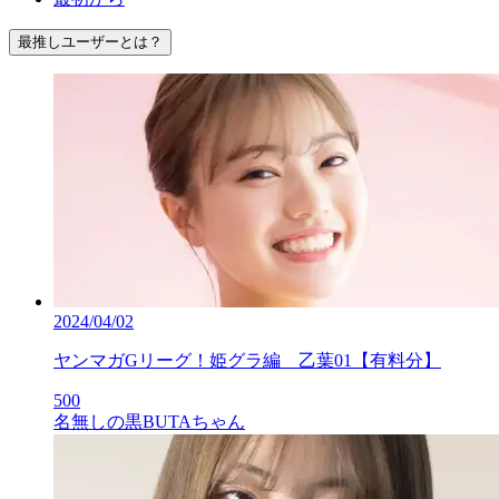
最推しユーザーとは？
2024/04/02
ヤンマガGリーグ！姫グラ編 乙葉01【有料分】
500
名無しの黒BUTAちゃん