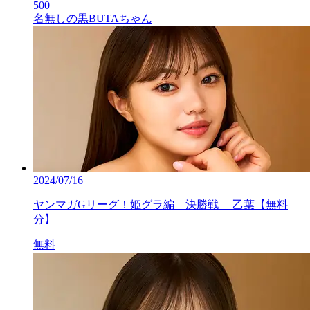
500
名無しの黒BUTAちゃん
2024/07/16
ヤンマガGリーグ！姫グラ編 決勝戦 乙葉【無料
分】
無料