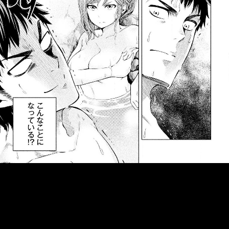
::fzkqzrz.oi