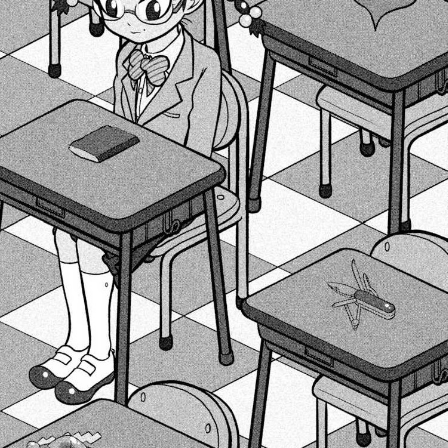
::fzkqzrz.oi