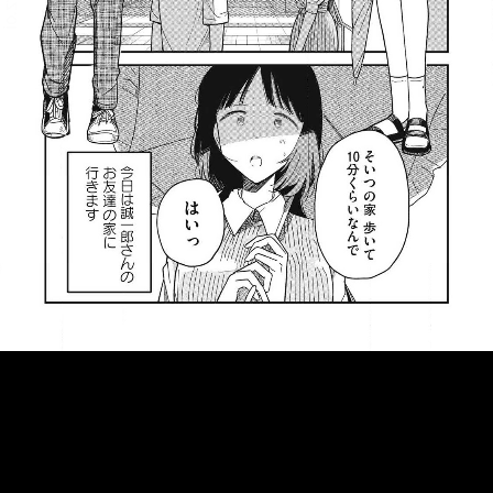
::fzkqzrz.oi