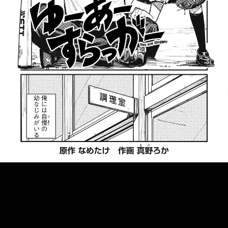
::fzkqzrz.oi