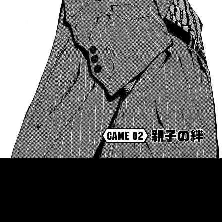
::fzkqzrz.oi