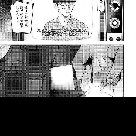
::fzkqzrz.oi