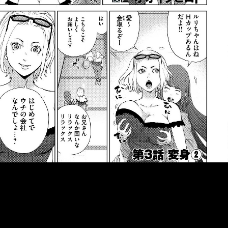
::fzkqzrz.oi