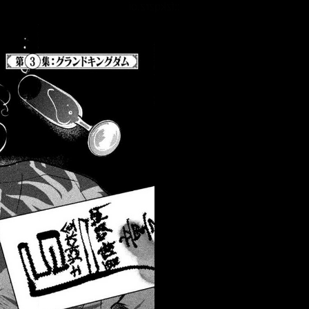
::fzkqzrz.oi