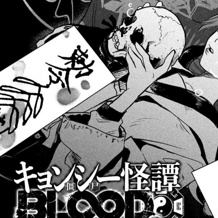
::fzkqzrz.oi