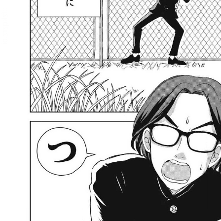
::fzkqzrz.oi