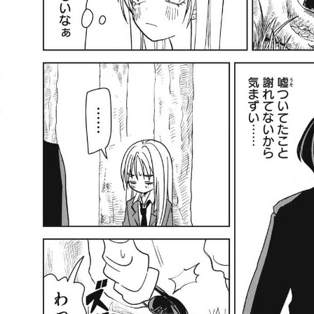
::fzkqzrz.oi