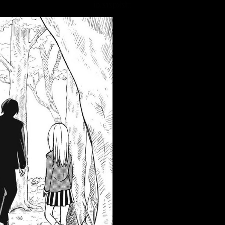
::fzkqzrz.oi