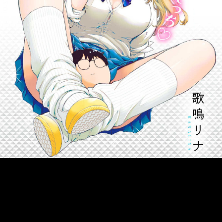
::fzkqzrz.oi