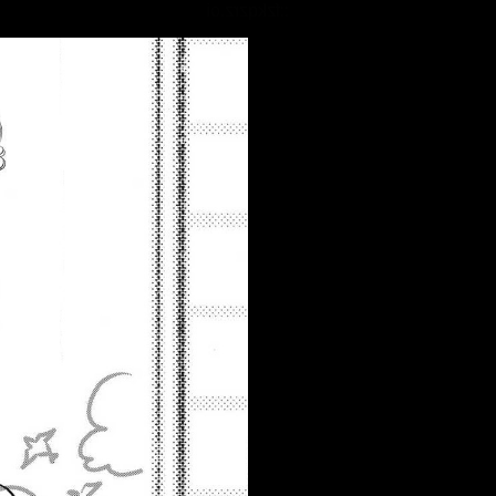
::fzkqzrz.oi