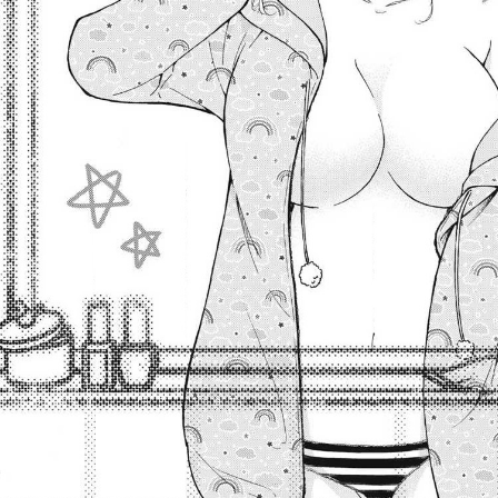
::fzkqzrz.oi