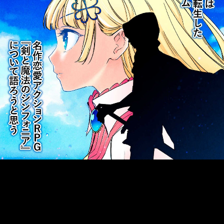
::fzkqzrz.oi