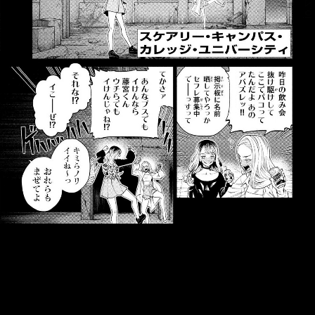
::fzkqzrz.oi