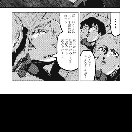
::fzkqzrz.oi