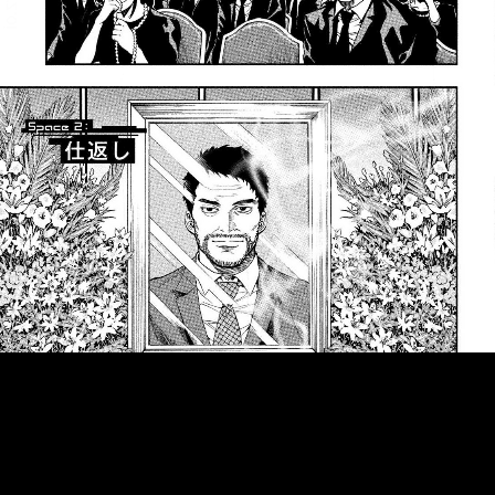
::fzkqzrz.oi