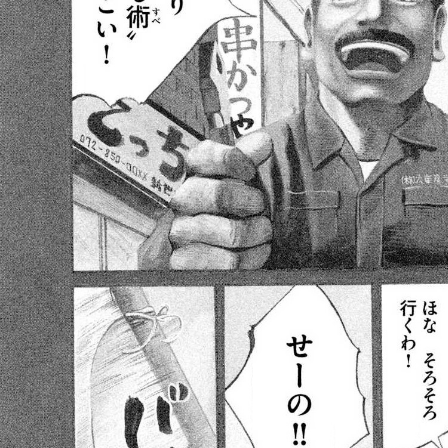
::fzkqzrz.oi