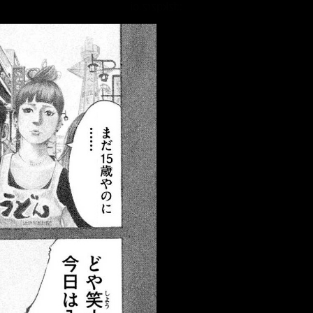
::fzkqzrz.oi