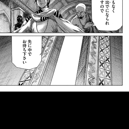
::fzkqzrz.oi