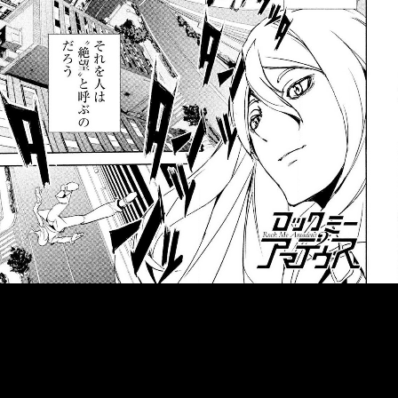
::fzkqzrz.oi