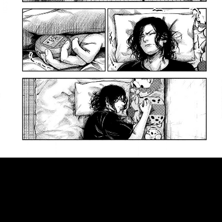
::fzkqzrz.oi