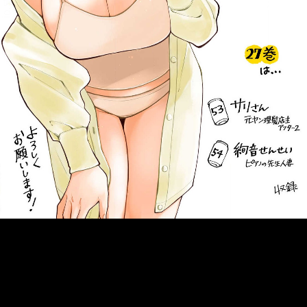
::fzkqzrz.oi