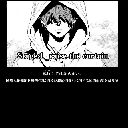
::fzkqzrz.oi