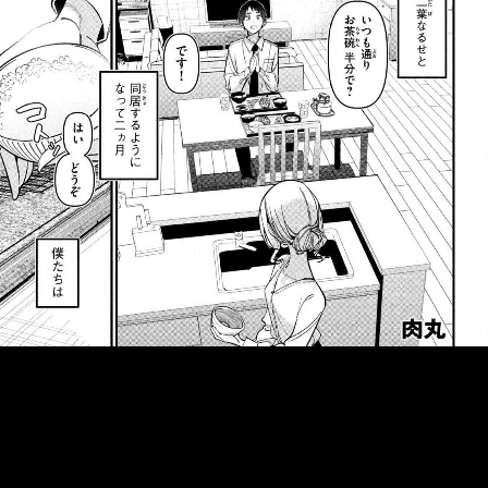
::fzkqzrz.oi