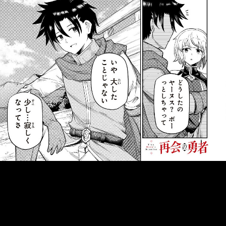
::fzkqzrz.oi