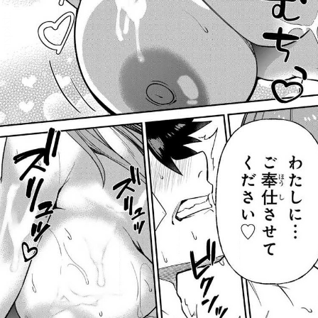
::fzkqzrz.oi