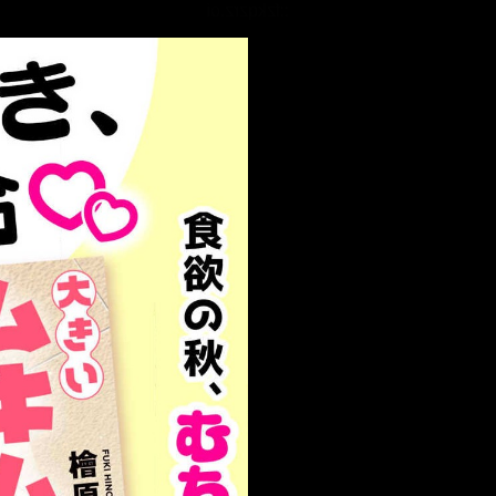
::fzkqzrz.oi