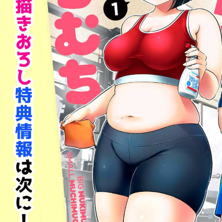
::fzkqzrz.oi