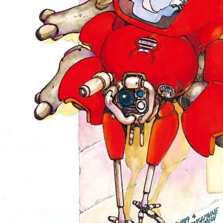
::fzkqzrz.oi