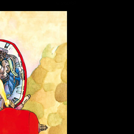
::fzkqzrz.oi