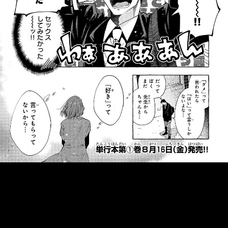
::fzkqzrz.oi