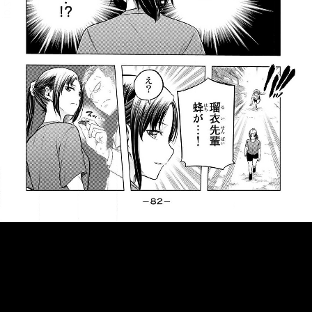
::fzkqzrz.oi