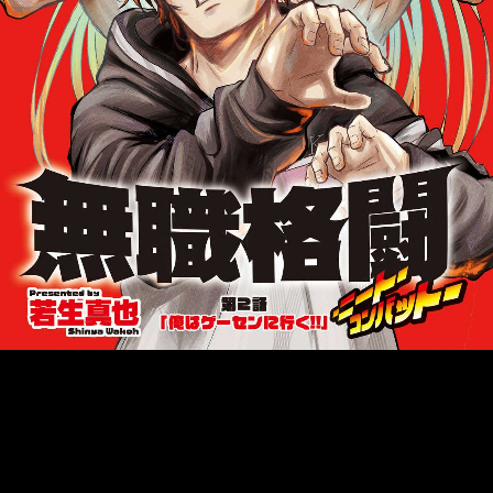
::fzkqzrz.oi