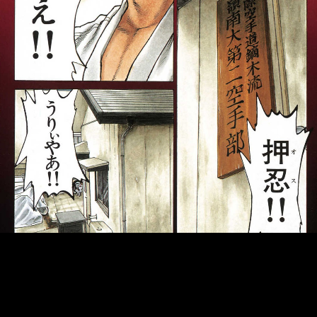
::fzkqzrz.oi