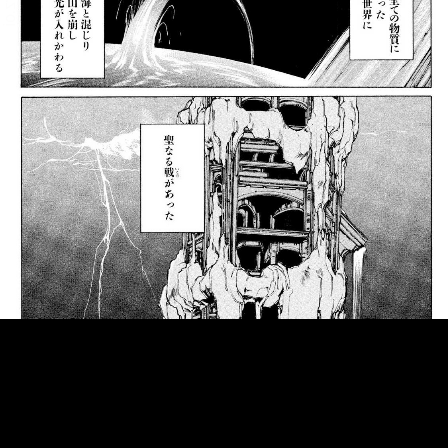
::fzkqzrz.oi