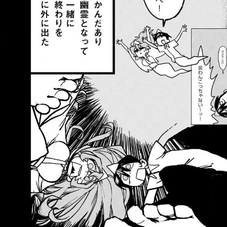
::fzkqzrz.oi