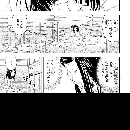
::fzkqzrz.oi