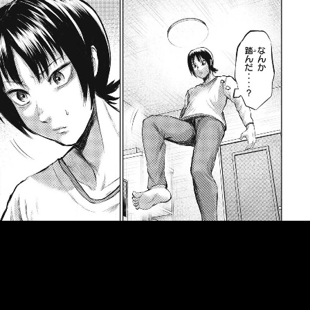
::fzkqzrz.oi