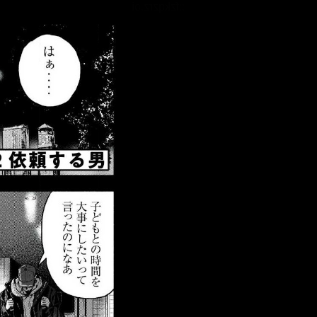
::fzkqzrz.oi