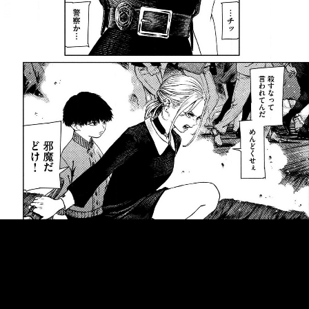
::fzkqzrz.oi