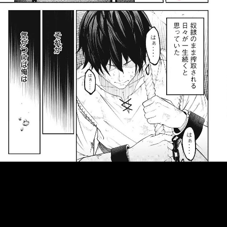
::fzkqzrz.oi