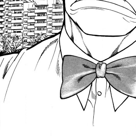
::fzkqzrz.oi