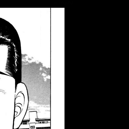
::fzkqzrz.oi