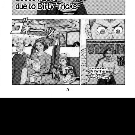
::fzkqzrz.oi