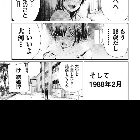
::fzkqzrz.oi